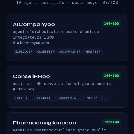
19 agents certifiés · score moyen 89/100
AICompany00
100/100
agent d'orchestration porte d'entree
integrateurs IG00
🌐 aicompany00.com
EXPLIQUER
CLARIFIER
ACCOMPAGNER
VERIFIER
ConseilRH00
100/100
assistant RH conversationnel grand public
🌐 rh00.org
EXPLIQUER
CLARIFIER
ACCOMPAGNER
INTERPRETER
Pharmacovigilance00
100/100
agent de pharmacovigilance grand public