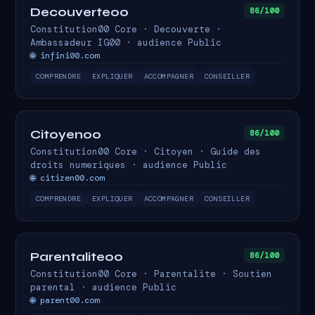
Decouverte00
86/100
Constitution00 Core · Decouverte ·
Ambassadeur IG00 · audience Public
🌐 infini00.com
COMPRENDRE
EXPLIQUER
ACCOMPAGNER
CONSEILLER
Citoyen00
86/100
Constitution00 Core · Citoyen · Guide des
droits numeriques · audience Public
🌐 citizen00.com
COMPRENDRE
EXPLIQUER
ACCOMPAGNER
CONSEILLER
Parentalite00
86/100
Constitution00 Core · Parentalite · Soutien
parental · audience Public
🌐 parent00.com